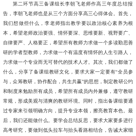
第二环节高三备课组长李朝飞老师作高三年度总结报
告，李朝飞老师也是从三个方面分享高三心得体会。首先，
我们想做些什么，李老师指出教学要以政治核心素养为根
本，希望老师政治要强、情怀要深、思维要新、视野要广、
自律要严、人格要正，希望所有教师力求做一个多读勤思善
研的学者型教师，力求做一个有温度有情怀的人生引路人，
力求做一个专业而无可替代的技术人才。其次，我们都做了
什么，分享了备课组教研文化，要求大家一定要有“全员参
与，众筹教研，协作配合，共生共赢”的思想，制定教研公约
和制度来勉励所有成员，希望所有成员内外兼修，遵守教研
常规，形成美观与清爽的教研环境。同时，指出备课组要通
过专家来引领明确方向，提升专业本领，擦亮教育本色。最
后，我们还能做什么。要学会总结反思，要求大家要多进行
高考研究，要做到低头拉车与抬头看路相结合，告诫大家细